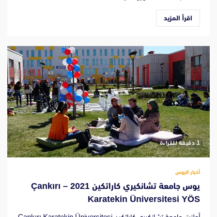
اقرأ المزيد
‫1 دقيقة للقراءة
أخبار اليوس
يوس جامعة تشانكيري كاراتكين 2021 – Çankırı
Karatekin Üniversitesi YÖS
أعلنت جامعة تشانكيري كاراتكين Çankırı Karatekin Üniversitesi