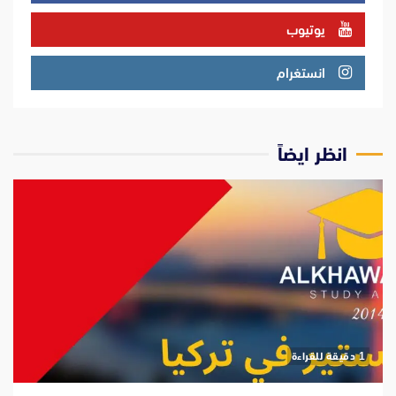
يوتيوب
انستغرام
انظر ايضاً
‫1 دقيقة للقراءة