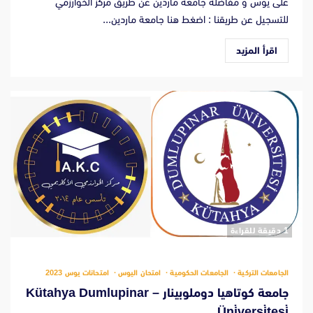
على يوس و مفاضلة جامعة ماردين عن طريق مركز الخوارزمي
للتسجيل عن طريقنا : اضغط هنا جامعة ماردين...
اقرأ المزيد
‫1 دقيقة للقراءة
الجامعات التركية
الجامعات الحكومية
امتحان اليوس
امتحانات يوس 2023
جامعة كوتاهيا دوملوبينار – Kütahya Dumlupinar
Üni̇versi̇tesi̇