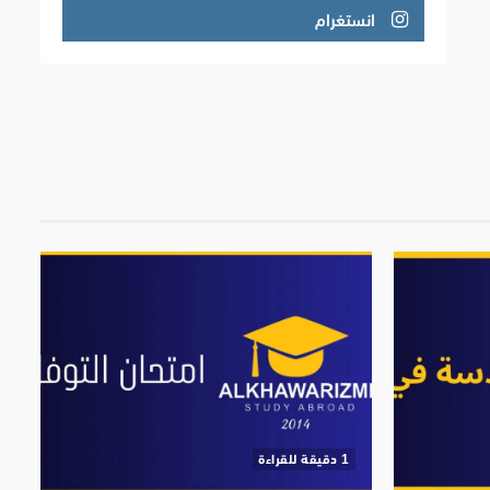
انستغرام
‫1 دقيقة للقراءة