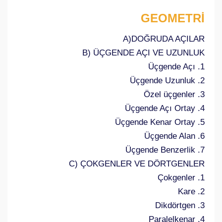
GEOMETRİ
A)DOĞRUDA AÇILAR
B) ÜÇGENDE AÇI VE UZUNLUK
1. Üçgende Açı
2. Üçgende Uzunluk
3. Özel üçgenler
4. Üçgende Açı Ortay
5. Üçgende Kenar Ortay
6. Üçgende Alan
7. Üçgende Benzerlik
C) ÇOKGENLER VE DÖRTGENLER
1. Çokgenler
2. Kare
3. Dikdörtgen
4. Paralelkenar