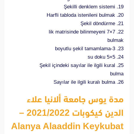
19. Şekilli denklem sistemi
20. Harfli tabloda istenileni bulmak
21. Şekil döndürme
22. 7×7 lik matrisinde bilinmeyeni
bulmak
23. 3-boyutlu şekil tamamlama
24. 5×5 su doku
25. Şekil içindeki sayılar ile ilgili kural
bulma
26. Sayılar ile ilgili kuralı bulma
مدة يوس جامعة ألانيا علاء
الدين كيكوبات 2021/2022 –
Alanya Alaaddin Keykubat