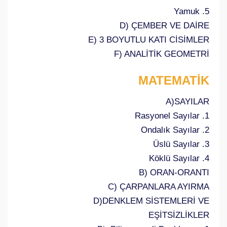
5. Yamuk
D) ÇEMBER VE DAİRE
E) 3 BOYUTLU KATI CİSİMLER
F) ANALİTİK GEOMETRİ
MATEMATİK
A)SAYILAR
1. Rasyonel Sayılar
2. Ondalık Sayılar
3. Üslü Sayılar
4. Köklü Sayılar
B) ORAN-ORANTI
C) ÇARPANLARA AYIRMA
D)DENKLEM SİSTEMLERİ VE
EŞİTSİZLİKLER