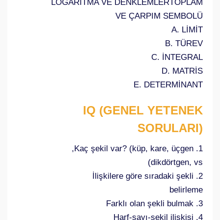
LOGARİTMA VE DENKLEMLERTOPLAM
VE ÇARPIM SEMBOLÜ
A. LİMİT
B. TÜREV
C. İNTEGRAL
D. MATRİS
E. DETERMİNANT
IQ (GENEL YETENEK
SORULARI)
1. Kaç şekil var? (küp, kare, üçgen,
dikdörtgen, vs)
2. İlişkilere göre sıradaki şekli
belirleme
3. Farklı olan şekli bulmak
4. Harf-sayı-şekil ilişkisi