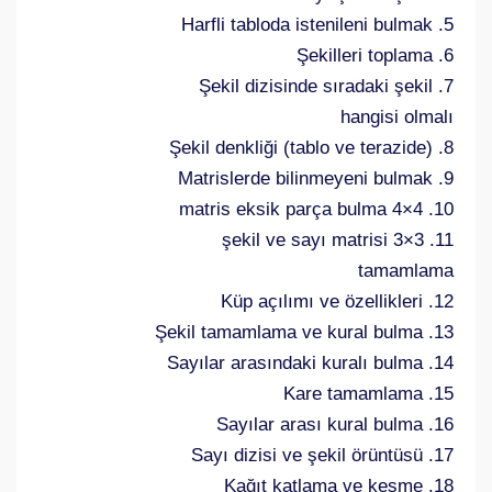
5. Harfli tabloda istenileni bulmak
6. Şekilleri toplama
7. Şekil dizisinde sıradaki şekil
hangisi olmalı
8. Şekil denkliği (tablo ve terazide)
9. Matrislerde bilinmeyeni bulmak
10. 4×4 matris eksik parça bulma
11. 3×3 şekil ve sayı matrisi
tamamlama
12. Küp açılımı ve özellikleri
13. Şekil tamamlama ve kural bulma
14. Sayılar arasındaki kuralı bulma
15. Kare tamamlama
16. Sayılar arası kural bulma
17. Sayı dizisi ve şekil örüntüsü
18. Kağıt katlama ve kesme