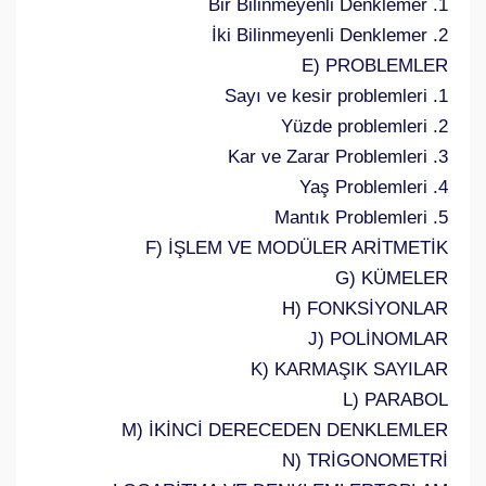
1. Bir Bilinmeyenli Denklemer
2. İki Bilinmeyenli Denklemer
E) PROBLEMLER
1. Sayı ve kesir problemleri
2. Yüzde problemleri
3. Kar ve Zarar Problemleri
4. Yaş Problemleri
5. Mantık Problemleri
F) İŞLEM VE MODÜLER ARİTMETİK
G) KÜMELER
H) FONKSİYONLAR
J) POLİNOMLAR
K) KARMAŞIK SAYILAR
L) PARABOL
M) İKİNCİ DERECEDEN DENKLEMLER
N) TRİGONOMETRİ