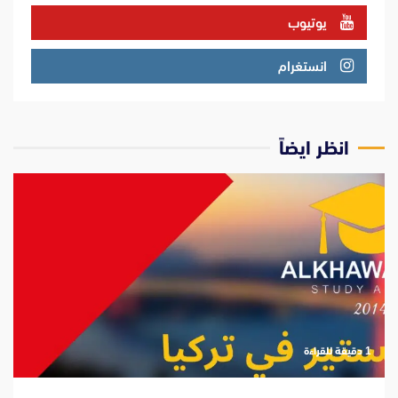
يوتيوب
انستغرام
انظر ايضاً
‫1 دقيقة للقراءة