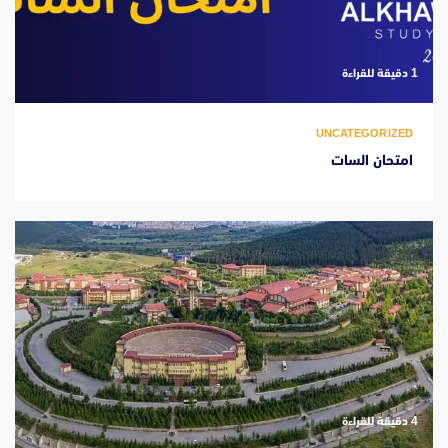
‫1 دقيقة للقراءة
UNCATEGORIZED
امتحان السات
‫4 دقيقة للقراءة