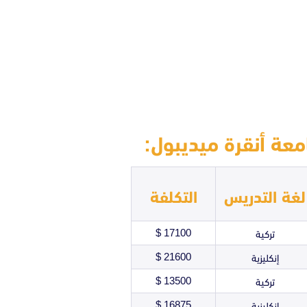
عة أنقرة ميديبول:
لغة التدريس
التكلفة
17100 $
تركية
21600 $
إنكليزية
13500 $
تركية
16875 $
إنكليزية