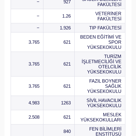
−
927
FAKÜLTESİ
VETERİNER
−
1.26
FAKÜLTESİ
−
1.926
TIP FAKÜLTESİ
BEDEN EĞİTİMİ VE
3.765
621
SPOR
YÜKSEKOKULU
TURİZM
İŞLETMECİLİĞİ VE
3.765
621
OTELCİLİK
YÜKSEKOKULU
FAZIL BOYNER
3.765
621
SAĞLIK
YÜKSEKOKULU
SİVİL HAVACILIK
4.983
1263
YÜKSEKOKULU
MESLEK
2.508
621
YÜKSEKOKULLARI
FEN BİLİMLERİ
840
ENSTİTÜSÜ