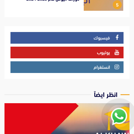
5
فيسبوك
يوتيوب
انستغرام
انظر ايضاً