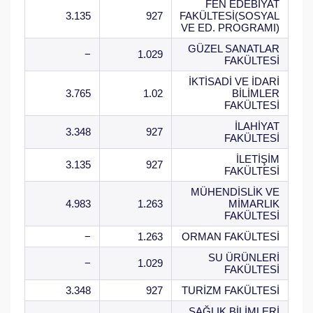
FEN EDEBİYAT
3.135
927
FAKÜLTESİ(SOSYAL
VE ED. PROGRAMI)
GÜZEL SANATLAR
−
1.029
FAKÜLTESİ
İKTİSADİ VE İDARİ
3.765
1.02
BİLİMLER
FAKÜLTESİ
İLAHİYAT
3.348
927
FAKÜLTESİ
İLETİŞİM
3.135
927
FAKÜLTESİ
MÜHENDİSLİK VE
4.983
1.263
MİMARLIK
FAKÜLTESİ
−
1.263
ORMAN FAKÜLTESİ
SU ÜRÜNLERİ
−
1.029
FAKÜLTESİ
3.348
927
TURİZM FAKÜLTESİ
SAĞLIK BİLİMLERİ