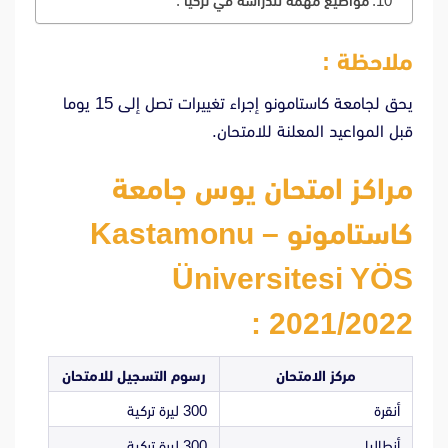
مواضيع مهمة للدراسة في تركيا :
ملاحظة :
يحق لجامعة كاستامونو إجراء تغييرات تصل إلى 15 يوما
قبل المواعيد المعلنة للامتحان.
مراكز امتحان يوس جامعة
كاستامونو – Kastamonu
Üniversitesi YÖS
2021/2022 :
مركز الامتحان
رسوم التسجيل للامتحان
أنقرة
300 ليرة تركية
أنطاليا
300 ليرة تركية