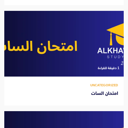
‫1 دقيقة للقراءة
UNCATEGORIZED
امتحان السات